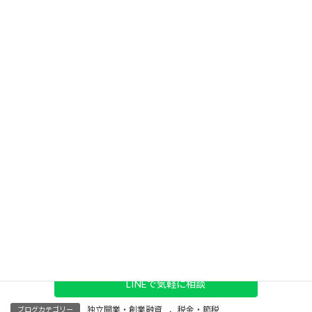
納税の仕組みを整えて、余計な手間や心配を減らしましょう。
清澄会計事務所では、
フリーランスや開業間もない方向けに、申
告から納付、資金繰りまで幅広くサポート
しています。お気軽に
ご相談ください。
まずはお話だけでも大丈夫です
「開業を考えている」「ちょっと税理士に相談してみたい」
そん
なタイミングこそ、ぜひご連絡ください。
LINEなら
「HPを見ました」
と一言いただければOKです。
メールフォームで相談
LINEで気軽に相談
独立開業・創業融資
、
税金・節税
ブログカテゴリー