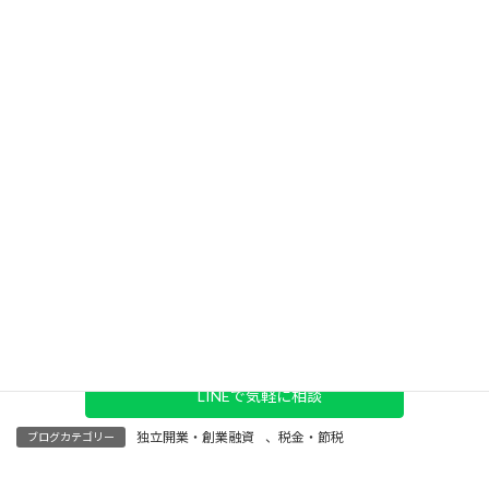
清澄会計事務所では、
創業期のフリーランス・個人事業主のサポ
ートを得意
としています。 オンラインでの無料相談も可能ですの
で、お気軽にお問い合わせください。
まずはお話だけでも大丈夫です
「開業を考えている」「ちょっと税理士に相談してみたい」
そん
なタイミングこそ、ぜひご連絡ください。
LINEなら
「HPを見ました」
と一言いただければOKです。
メールフォームで相談
LINEで気軽に相談
独立開業・創業融資
、
税金・節税
ブログカテゴリー